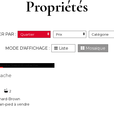
Propriétés
ER PAR :
Quartier
Prix
Catégorie
MODE D'AFFICHAGE :
Liste
Mosaique
tache
2
onard-Brown
ain-pied à vendre
6058326