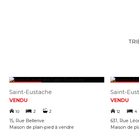
TRI
Saint-Eustache
Saint-Eus
VENDU
VENDU
2
2
4
10
12
15, Rue Bellerive
631, Rue Lé
Maison de plain-pied à vendre
Maison de pl
No Centris 24551552
No Centris 2