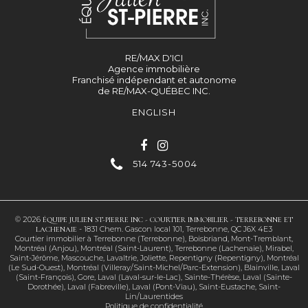
RE/MAX D'ICI
Agence immobilière
Franchisé indépendant et autonome
de RE/MAX-QUÉBEC INC.
ENGLISH
514 743-5004
© 2026
ÉQUIPE JULIEN ST-PIERRE INC -
COURTIER IMMOBILIER - TERREBONNE ET
-
1831 Chem. Gascon local 101, Terrebonne, QC J6X 4E3
LACHENAIE
Courtier immobilier à
Terrebonne (Terrebonne)
,
Boisbriand
,
Mont-Tremblant
,
Montréal (Anjou)
,
Montréal (Saint-Laurent)
,
Terrebonne (Lachenaie)
,
Mirabel
,
Saint-Jérôme
,
Mascouche
,
Lavaltrie
,
Joliette
,
Repentigny (Repentigny)
,
Montréal
(Le Sud-Ouest)
,
Montréal (Villeray/Saint-Michel/Parc-Extension)
,
Blainville
,
Laval
(Saint-François)
,
Gore
,
Laval (Laval-sur-le-Lac)
,
Sainte-Thérèse
,
Laval (Sainte-
Dorothée)
,
Laval (Fabreville)
,
Laval (Pont-Viau)
,
Saint-Eustache
,
Saint-
Lin/Laurentides
Politique de confidentialité