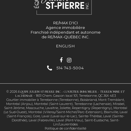
RE/MAX D'ICI
Agence immobilière
Franchisé indépendant et autonome
de RE/MAX-QUÉBEC INC.
ENGLISH
514 743-5004
© 2026
ÉQUIPE JULIEN ST-PIERRE INC -
COURTIER IMMOBILIER - TERREBONNE ET
-
1831 Chem. Gascon local 101, Terrebonne, QC J6X 4E3
LACHENAIE
Courtier immobilier à
Terrebonne (Terrebonne)
,
Boisbriand
,
Mont-Tremblant
,
Montréal (Anjou)
,
Montréal (Saint-Laurent)
,
Terrebonne (Lachenaie)
,
Mirabel
,
Saint-Jérôme
,
Mascouche
,
Lavaltrie
,
Joliette
,
Repentigny (Repentigny)
,
Montréal
(Le Sud-Ouest)
,
Montréal (Villeray/Saint-Michel/Parc-Extension)
,
Blainville
,
Laval
(Saint-François)
,
Gore
,
Laval (Laval-sur-le-Lac)
,
Sainte-Thérèse
,
Laval (Sainte-
Dorothée)
,
Laval (Fabreville)
,
Laval (Pont-Viau)
,
Saint-Eustache
,
Saint-
Lin/Laurentides
Politique de confidentialité