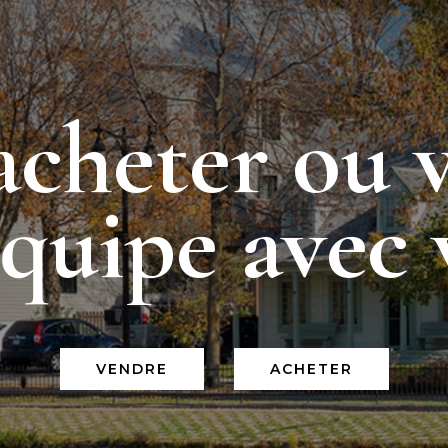
acheter ou 
équipe avec 
VENDRE
ACHETER